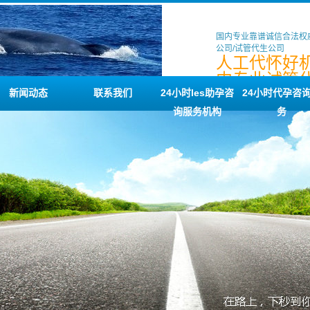
国内专业靠谱诚信合法权
公司/试管代生公司
人工代怀好机
内专业试管
司/代怀咨询
新闻动态
联系我们
24小时les助孕咨
24小时代孕咨
询服务机构
务