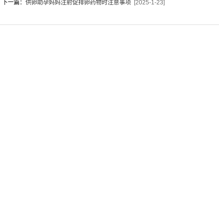
下一篇：
供卵助孕妈妈注射促排卵药物时注意事项
[2025-1-23]