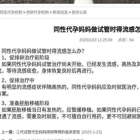
同志代孕机构
>
供卵代孕机构
>
新闻动态
>
助孕公告
同性代孕妈妈做试管时得流感
2025/1/23 11:25:09 点击：
64
同性代孕妈妈做试管时得流感怎么办？
1、促排卵治疗前阶段
如果同性代孕妈妈试管治疗尚未开始，已经发生流感，高热及其
伐，等待流感痊愈，身体恢复良好后再进行。
2、促排治疗中
有明显的流感症状伴随高热的，同性代孕妈妈应及时就医治疗，
方案。
3、准备胚胎移植阶段
如果胚胎移植当日有发热的，应暂缓移植。如果同性代孕妈妈已
遭遇了流感，需要及时就医，不可擅自自行用药，更不可回避就
上一篇：
三代试管代生妈妈排卵障碍的临床表现
[2025-1-23]