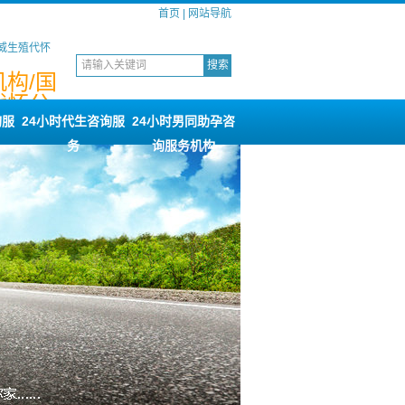
首页
|
网站导航
威生殖代怀
构/国
代怀公
服务
询服
24小时代生咨询服
24小时男同助孕咨
务
询服务机构