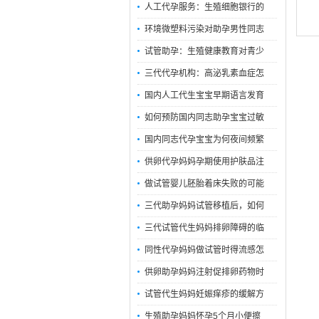
人工代孕服务：生殖细胞银行的
环境微塑料污染对助孕男性同志
试管助孕：生殖健康教育对青少
三代代孕机构：高泌乳素血症怎
国内人工代生宝宝早期语言发育
如何预防国内同志助孕宝宝过敏
国内同志代孕宝宝为何夜间频繁
供卵代孕妈妈孕期使用护肤品注
做试管婴儿胚胎着床失败的可能
三代助孕妈妈试管移植后，如何
三代试管代生妈妈排卵障碍的临
同性代孕妈妈做试管时得流感怎
供卵助孕妈妈注射促排卵药物时
试管代生妈妈妊娠痒疹的缓解方
生殖助孕妈妈怀孕5个月小便擦